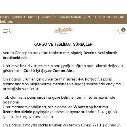
Peşin Fiyatına 3 TAKSİT | Havale / EFT ödemelerinde SEPETTE %10 İNDİRİM sizi
bekliyor.
0
KARGO VE TESLİMAT SÜREÇLERİ
Venga Concept olarak tüm tablolarımız,
sipariş üzerine özel olarak
üretilmektedir.
Üretim ve hazırlık sürecimiz, sipariş yoğunluğuna bağlı olarak değişiklik
gösterebilir.
Çünkü İyi Şeyler Zaman Alır...
Ön siparişli ürünler için güncel termin süresi
; 4-6 haftadır, sipariş
aşamasında ön bilgilendirme metninde ve sipariş sonrasında onay maili
aracılığıyla size iletilir.
Tablolarınız,
sipariş sırasına göre
belirtilen termin süresi içerisinde
hazırlanır.
Üretim tamamlandığında, tablo görselleri
WhatsApp hattımız
üzerinden sizinle paylaşılır
ve görsel onayınız ardından 1-4 iş günü
içerisinde kargoya teslim edilir.
Ön siparişli olmayan stoklu ürünler için termin süresi;
7-10 iş günüdür.