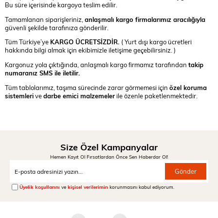
Bu süre içerisinde kargoya teslim edilir.
Tamamlanan siparişleriniz,
anlaşmalı kargo firmalarımız aracılığıyla
güvenli şekilde tarafınıza gönderilir.
Tüm Türkiye’ye
KARGO ÜCRETSİZDİR
.
( Yurt dışı kargo ücretleri
hakkında bilgi almak için ekibimizle iletişime geçebilirsiniz. )
Kargonuz yola çıktığında, anlaşmalı kargo firmamız tarafından
takip
numaranız SMS ile iletilir.
Tüm tablolarımız, taşıma sürecinde zarar görmemesi için
özel koruma
sistemleri
ve
darbe emici malzemeler
ile özenle paketlenmektedir.
Size Özel Kampanyalar
Hemen Kayıt Ol Fırsatlardan Önce Sen Haberdar Ol!
Gönder
Üyelik koşullarını
ve
kişisel verilerimin
korunmasını kabul ediyorum.