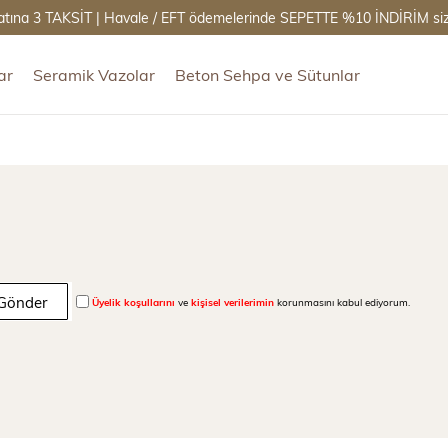
atına 3 TAKSİT | Havale / EFT ödemelerinde SEPETTE %10 İNDİRİM sizi
ar
Seramik Vazolar
Beton Sehpa ve Sütunlar
Gönder
Üyelik koşullarını
ve
kişisel verilerimin
korunmasını kabul ediyorum.