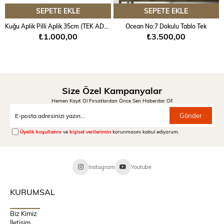
SEPETE EKLE
SEPETE EKLE
Kuğu Aplik Pilli Aplik 35cm (TEK ADET)
Ocean No:7 Dokulu Tablo Tek
Farklı çerçeve renk tercihleriniz için sipariş oluştururken
₺1.000,00
₺3.500,00
sipariş notuna istediğiniz çerçeve rengini yazmanız
yeterli olacaktır.
Size Özel Kampanyalar
Hemen Kayıt Ol Fırsatlardan Önce Sen Haberdar Ol!
Gönder
Not:
Üyelik koşullarını
ve
kişisel verilerimin
korunmasını kabul ediyorum.
Çerçeveli tablolarda ölçüler +2 cm olarak dikkate
alınmalıdır.
Instagram
Youtube
KURUMSAL
Örneğin dış çerçevesiz tablo ölçüsü 50x70 cm iken, dış
çerçeve eklendiğinde tablo ölçüsü 52x72cm olacaktır.
Biz Kimiz
İletişim