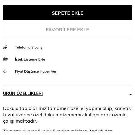
FAVORILERE EKLE
Telefonla Sipariş
İstek Listeme Ekle
Fiyat Düşünce Haber Ver
ÜRÜN ÖZELLIKLERI
Dokulu tablolarımız tamamen özel el yapımı olup, kanvas
tuval üzerine özel doku malzememiz kullanılarak özenle
çalışılmaktadır.
Tamamı el emeği olduğundan minimal farklılıklar