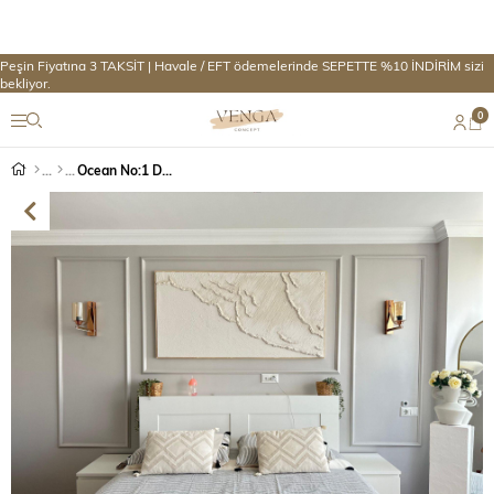
Peşin Fiyatına 3 TAKSİT | Havale / EFT ödemelerinde SEPETTE %10 İNDİRİM sizi
bekliyor.
0
Ocean No:1 Dokulu Tablo (60x140cm)