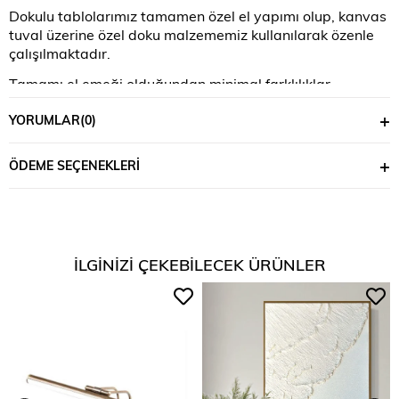
Dokulu tablolarımız tamamen özel el yapımı olup, kanvas
tuval üzerine özel doku malzememiz kullanılarak özenle
çalışılmaktadır.
Tamamı el emeği olduğundan minimal farklılıklar
gösterebilmektedir.
YORUMLAR
(0)
Görseldeki tablolar
ÖDEME SEÇENEKLERI
- Yükseklik: 100 cm
- Genişlik: 70 cm
- Tuval Derinliği: 3 cm+
İLGINIZI ÇEKEBILECEK ÜRÜNLER
- Çerçeve Rengi:Natural Ahşap rengi
Belirtilen ebatlar tek bir tablo içindir.