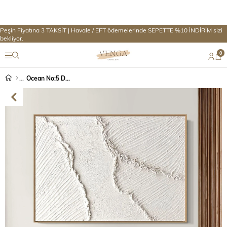
Peşin Fiyatına 3 TAKSİT | Havale / EFT ödemelerinde SEPETTE %10 İNDİRİM sizi
bekliyor.
0
Ocean No:5 Dokulu Tablo Tek