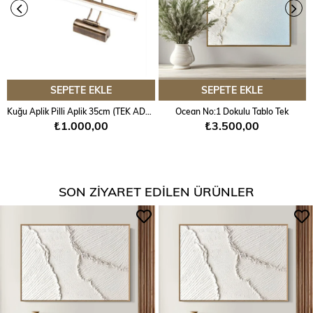
Görseldeki tablo tek olarak gönderilecektir.
Çerçeve Renk Seçenekleri:
SEPETE EKLE
SEPETE EKLE
Kuğu Aplik Pilli Aplik 35cm (TEK ADET)
Ocean No:1 Dokulu Tablo Tek
Farklı çerçeve renk tercihleriniz için sipariş oluştururken
₺1.000,00
₺3.500,00
sipariş notuna istediğiniz çerçeve rengini yazmanız
yeterli olacaktır.
SON ZIYARET EDILEN ÜRÜNLER
Not:
Çerçeveli tablolarda ölçüler +2 cm olarak dikkate
alınmalıdır.