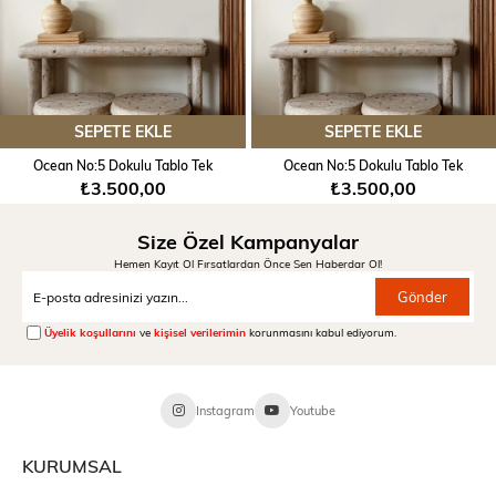
Örneğin dış çerçevesiz tablo ölçüsü 50x70 cm iken, dış
çerçeve eklendiğinde tablo ölçüsü 52x72cm olacaktır.
SEPETE EKLE
SEPETE EKLE
Ocean No:5 Dokulu Tablo Tek
Ocean No:5 Dokulu Tablo Tek
₺3.500,00
₺3.500,00
Size Özel Kampanyalar
Hemen Kayıt Ol Fırsatlardan Önce Sen Haberdar Ol!
Gönder
Üyelik koşullarını
ve
kişisel verilerimin
korunmasını kabul ediyorum.
Instagram
Youtube
KURUMSAL