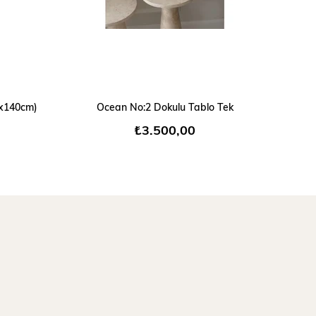
erçeve renk tercihleriniz için sipariş oluştururken
notuna istediğiniz çerçeve rengini yazmanız yeterli
r.
SEPETE EKLE
0x140cm)
Ocean No:2 Dokulu Tablo Tek
₺3.500,00
i tablolarda ölçüler +2 cm olarak dikkate
dır.
dış çerçevesiz tablo ölçüsü 50x70 cm iken, dış
 eklendiğinde tablo ölçüsü 52x72cm olacaktır.