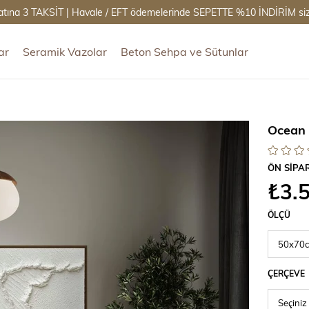
atına 3 TAKSİT | Havale / EFT ödemelerinde SEPETTE %10 İNDİRİM sizi
ar
Seramik Vazolar
Beton Sehpa ve Sütunlar
Ocean 
ÖN SİPA
₺3.
ÖLÇÜ
ÇERÇEVE