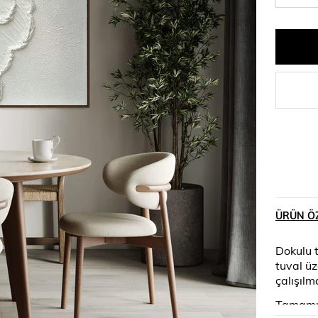
ÜRÜN ÖZ
Dokulu 
tuval ü
çalışılm
Tamamı 