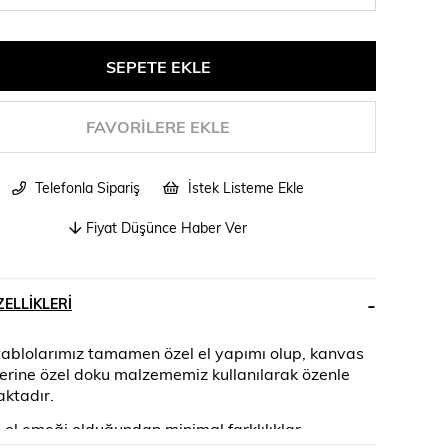
FAVORILERE EKLE
Telefonla Sipariş
İstek Listeme Ekle
Fiyat Düşünce Haber Ver
ELLIKLERI
tablolarımız tamamen özel el yapımı olup, kanvas
zerine özel doku malzememiz kullanılarak özenle
aktadır.
el emeği olduğundan minimal farklılıklar