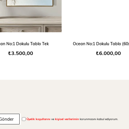
Farklı ç
sipariş 
olacaktı
SEPETE EKLE
SEPETE EKLE
an No:1 Dokulu Tablo Tek
Ocean No:1 Dokulu Tablo (6
₺3.500,00
₺6.000,00
Not:
Çerçevel
alınmalı
Örneğin 
Gönder
çerçeve
Üyelik koşullarını
ve
kişisel verilerimin
korunmasını kabul ediyorum.