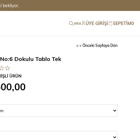
 bekliyor.
ÜYE GIRIŞI
SEPETIM
0
ARA
< < Önceki Sayfaya Dön
No:6 Dokulu Tablo Tek
RİŞLİ ÜRÜN
500,00